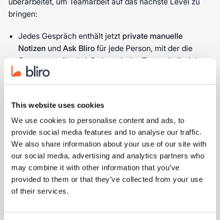
überarbeitet, um Teamarbeit auf das nächste Level zu
bringen:
Jedes Gespräch enthält jetzt
private manuelle
Notizen
und
Ask Bliro
für jede Person, mit der die
Gruppe geteilt wird. So kann jedes Teammitglied das
Meeting individuell analysieren.
Wir haben
vier Rollen
hinzugefügt:
Mitwirkender
,
This website uses cookies
Betrachter,
Bearbeiter und
Eigentümer
. Eine Übersicht
We use cookies to personalise content and ads, to
der Berechtigungen findest du
hier
.
provide social media features and to analyse our traffic.
We also share information about your use of our site with
Intelligentere Erinnerungen
our social media, advertising and analytics partners who
may combine it with other information that you’ve
provided to them or that they’ve collected from your use
of their services.