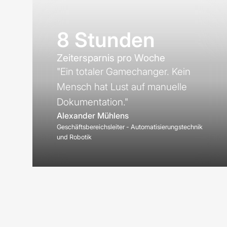
8 Stunden
Zeitersparnis pro Woche
"Ein totaler Gamechanger. Kein
Mensch hat Lust auf manuelle
Dokumentation."
Alexander Mühlens
Geschäftsbereichsleiter - Automatisierungstechnik
und Robotik