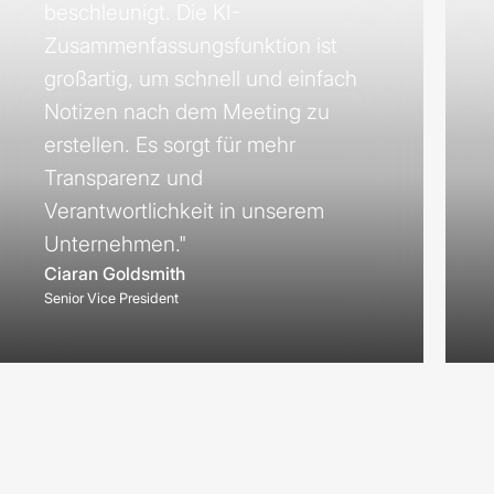
beschleunigt. Die KI-
Zusammenfassungsfunktion ist
großartig, um schnell und einfach
Notizen nach dem Meeting zu
erstellen. Es sorgt für mehr
Transparenz und
Verantwortlichkeit in unserem
Unternehmen."
Ciaran Goldsmith
Senior Vice President