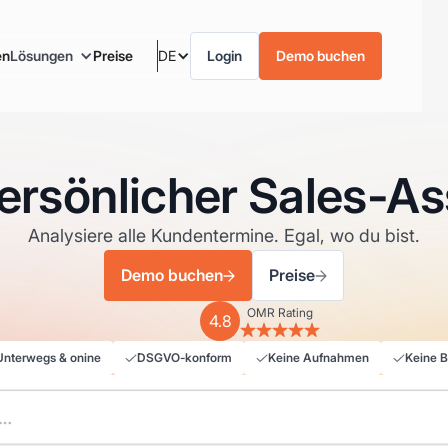
en
Lösungen
Preise
DE
Login
Demo buchen
ersönlicher Sales-As
Analysiere alle Kundentermine. Egal, wo du bist.
Demo buchen
Preise
OMR Rating
4.8
Unterwegs & onine
DSGVO-konform
Keine Aufnahmen
Keine B