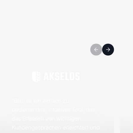
"Bliro ist ein einfach zu
bedienendes, intuitives Tool, das
das Erfassen von wichtigen
Kundengesprächen erleichtert und