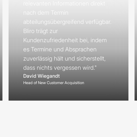
relevanten Informationen direkt
nach dem Termin
abteilungsübergreifend verfügbar.
Bliro trägt zur
Kundenzufriedenheit bei, indem
es Termine und Absprachen
zuverlässig hält und sicherstellt,
dass nichts vergessen wird."
David Wiegandt
Head of New Customer Acquisition