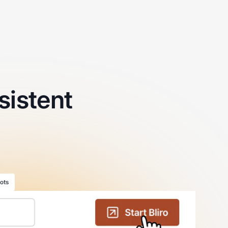
sistent
ots