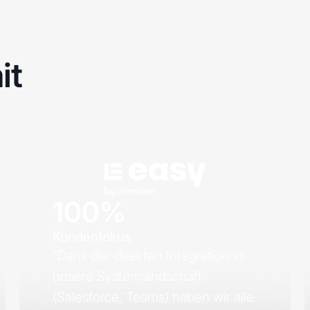
it
100%
Kundenfokus
"Dank der direkten Integration in
unsere Systemlandschaft
(Salesforce, Teams) haben wir alle