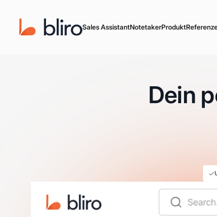
Sales Assistant
Notetaker
Produkt
Referenz
Dein p