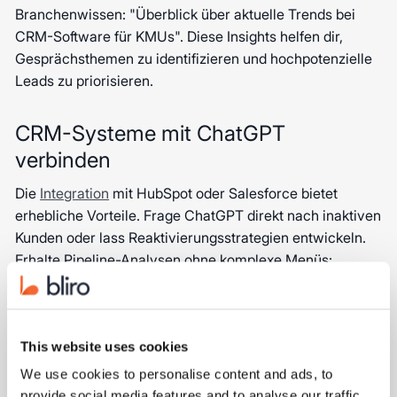
Branchenwissen: "Überblick über aktuelle Trends bei
CRM-Software für KMUs". Diese Insights helfen dir,
Gesprächsthemen zu identifizieren und hochpotenzielle
Leads zu priorisieren.
CRM-Systeme mit ChatGPT
verbinden
Die
Integration
mit HubSpot oder Salesforce bietet
erhebliche Vorteile. Frage ChatGPT direkt nach inaktiven
Kunden oder lass Reaktivierungsstrategien entwickeln.
Erhalte Pipeline-Analysen ohne komplexe Menüs:
"Analysiere alle gewonnenen Deals im letzten Quartal
und zeige häufigste Erfolgsgründe". Diese Integration
ermöglicht fundierte Entscheidungen basierend auf
This website uses cookies
deinen tatsächlichen CRM-Daten.
We use cookies to personalise content and ads, to
provide social media features and to analyse our traffic.