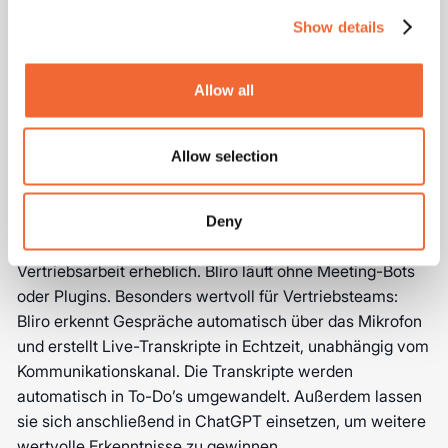
Effiziente Vertriebsprozesse entstehen durch die richtige
Show details
Integration von ChatGPT in bestehende Systeme. Die
Kombination aus Tools und Workflows entscheidet über
Allow all
das volle Potenzial von KI im Vertrieb.
ChatGPT mit Notetaker-Tools wie
Allow selection
Bliro kombinieren
Die Kombination von ChatGPT mit spezialisierten
Deny
Notetaker-Tools für den Vertrieb wie Bliro optimiert die
Vertriebsarbeit erheblich. Bliro läuft ohne Meeting-Bots
oder Plugins. Besonders wertvoll für Vertriebsteams:
Bliro erkennt Gespräche automatisch über das Mikrofon
und erstellt Live-Transkripte in Echtzeit, unabhängig vom
Kommunikationskanal. Die Transkripte werden
automatisch in To-Do’s umgewandelt. Außerdem lassen
sie sich anschließend in ChatGPT einsetzen, um weitere
wertvolle Erkenntnisse zu gewinnen.