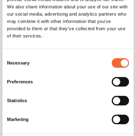
Discovery Calls mit ChatGPT optimal
We also share information about your use of our site with
vorbereiten
our social media, advertising and analytics partners who
may combine it with other information that you’ve
Erstelle gezielte Fragenkataloge: "Generiere Fragen zur
provided to them or that they’ve collected from your use
Identifizierung von Schmerzpunkten für Discovery Calls
of their services.
in [Branche]".
Der perfekte Workflow: ChatGPT bereitet vor und Bliro
Consent
erfasst automatisch das Gespräch. Das spart
Necessary
Selection
Vorbereitungszeit und verbessert die Qualität deiner
Kundengespräche erheblich.
Preferences
Tools und Workflows:
Statistics
ChatGPT nahtlos in
bestehende Systeme
Marketing
integrieren