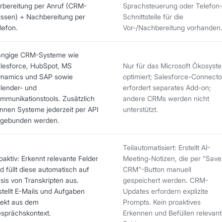
rbereitung per Anruf (CRM-
Sprachsteuerung oder Telefon
ssen) + Nachbereitung per
Schnittstelle für die
lefon.
Vor-/Nachbereitung vorhanden
ngige CRM-Systeme wie
lesforce, HubSpot, MS
Nur für das Microsoft Ökosyst
namics und SAP sowie
optimiert; Salesforce-Connecto
lender- und
erfordert separates Add-on;
mmunikationstools. Zusätzlich
andere CRMs werden nicht
nnen Systeme jederzeit per API
unterstützt.
gebunden werden.
Teilautomatisiert: Erstellt AI-
oaktiv: Erkennt relevante Felder
Meeting-Notizen, die per "Save
d füllt diese automatisch auf
CRM"-Button manuell
sis von Transkripten aus.
gespeichert werden. CRM-
stellt E-Mails und Aufgaben
Updates erfordern explizite
rekt aus dem
Prompts. Kein proaktives
sprächskontext.
Erkennen und Befüllen relevant