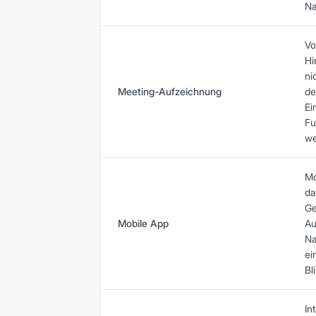
Na
Vo
Hi
ni
Meeting-Aufzeichnung
de
Ei
Fu
we
Mo
da
Ge
Mobile App
Au
Na
ei
Bl
In