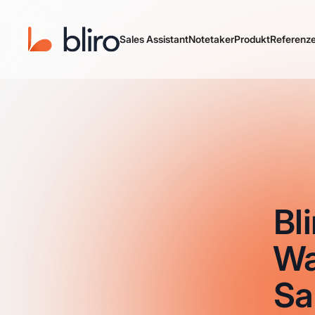
Sales Assistant
Notetaker
Produkt
Referenz
Bl
Wa
Sa