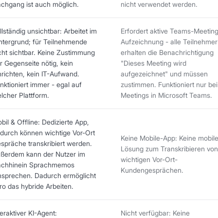
chgang ist auch möglich.
nicht verwendet werden.
llständig unsichtbar: Arbeitet im
Erfordert aktive Teams-Meetin
ntergrund; für Teilnehmende
Aufzeichnung - alle Teilnehmer
cht sichtbar. Keine Zustimmung
erhalten die Benachrichtigung
r Gegenseite nötig, kein
"Dieses Meeting wird
nrichten, kein IT-Aufwand.
aufgezeichnet" und müssen
nktioniert immer - egal auf
zustimmen. Funktioniert nur bei
lcher Plattform.
Meetings in Microsoft Teams.
bil & Offline: Dedizierte App,
durch können wichtige Vor-Ort
Keine Mobile-App: Keine mobil
spräche transkribiert werden.
Lösung zum Transkribieren von
ßerdem kann der Nutzer im
wichtigen Vor-Ort-
chhinein Sprachmemos
Kundengesprächen.
nsprechen. Dadurch ermöglicht
iro das hybride Arbeiten.
teraktiver KI-Agent:
Nicht verfügbar: Keine