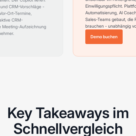
Einwilligungspflicht. Plat
und CRM-Vorschläge -
Automatisierung, AI Coach
Vor-Ort-Termine,
Sales-Teams gebaut, die P
oaktive CRM-
brauchen - unabhängig v
ie Meeting-Aufzeichnung
lnehmer.
Demo buchen
Key Takeaways im
Schnellvergleich