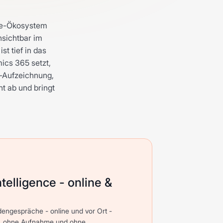
gie-Ökosystem
nsichtbar im
st tief in das
ics 365 setzt,
g-Aufzeichnung,
ht ab und bringt
ntelligence - online &
undengespräche - online und vor Ort -
d, ohne Aufnahme und ohne