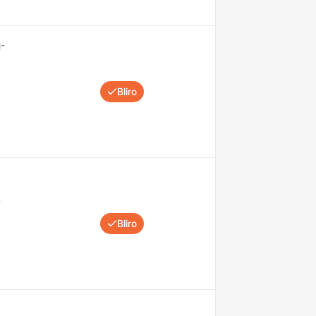
g-
Bliro
e
Bliro