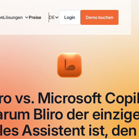
en
Lösungen
Preise
DE
Login
Demo buchen
iro vs. Microsoft Copil
rum Bliro der einzige
les Assistent ist, den