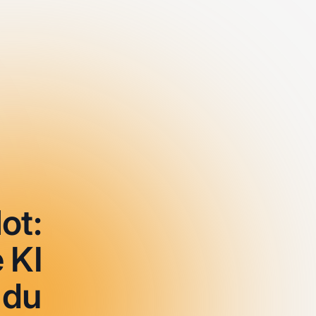
ot:
 KI
 du