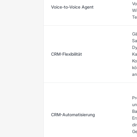
Vo
Voice-to-Voice Agent
Wi
Te
Gä
Sa
Dy
CRM-Flexibilität
Ka
Ko
kö
an
Pr
un
Ba
CRM-Automatisierung
Er
di
Ge