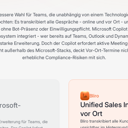
e bessere Wahl für Teams, die unabhängig von einem Technolo
chten: Es transkribiert alle Gespräche - online und vor Ort - u
ohne Bot-Präsenz oder Einwilligungspflicht. Microsoft Copilot i
system integriert - wer bereits auf Teams, Outlook und Dynam
tarke Erweiterung. Doch der Copilot erfordert aktive Meetin
cht außerhalb des Microsoft-Stacks, deckt Vor-Ort-Termine nic
erhebliche Compliance-Risiken mit sich.
Bliro
Unified Sales I
rosoft-
vor Ort
Bliro transkribiert alle K
 Erweiterung für Teams, die
unsichtbar im Hintergrun
iten. Der Copilot liefert