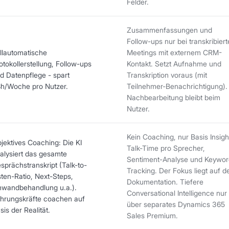
Felder.
Zusammenfassungen und
Follow-ups nur bei transkribier
llautomatische
Meetings mit externem CRM-
otokollerstellung, Follow-ups
Kontakt. Setzt Aufnahme und
d Datenpflege - spart
Transkription voraus (mit
h/Woche pro Nutzer.
Teilnehmer-Benachrichtigung).
Nachbearbeitung bleibt beim
Nutzer.
Kein Coaching, nur Basis Insigh
jektives Coaching: Die KI
Talk-Time pro Sprecher,
alysiert das gesamte
Sentiment-Analyse und Keywor
sprächstranskript (Talk-to-
Tracking. Der Fokus liegt auf d
sten-Ratio, Next-Steps,
Dokumentation. Tiefere
nwandbehandlung u.a.).
Conversational Intelligence nur
hrungskräfte coachen auf
über separates Dynamics 365
sis der Realität.
Sales Premium.