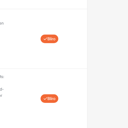
ten
Bliro
ts:
d-
er
Bliro