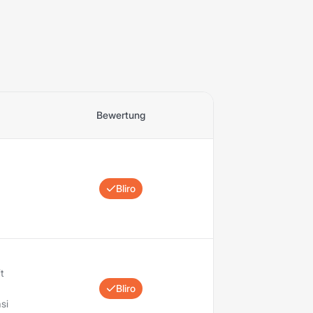
Bewertung
Bliro
t
Bliro
si