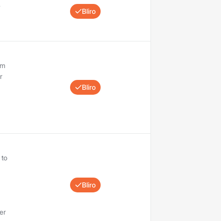
-
Bliro
.
em
r
Bliro
 to
Bliro
er