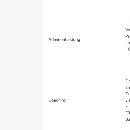
Vo
Pr
Adminentlastung
un
~8
Ob
an
Ge
Coaching
Li
Ei
Fü
Ba