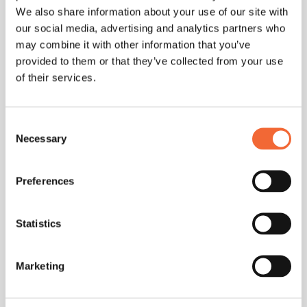
Smartphone starten
We also share information about your use of our site with
our social media, advertising and analytics partners who
Bliro für einen Call zu starten, ist jetzt nur noch einen
may combine it with other information that you’ve
Tipp entfernt. Dank Deep-Link-Unterstützung kannst du
provided to them or that they’ve collected from your use
Meetings direkt über Links wie
app.bliro.io/a/start-call
of their services.
auf deinem Handy starten.
Noch besser: Du kannst benutzerdefinierte Parameter
Consent
übergeben, um Meetings mit deinen eigenen Systemen
Necessary
Selection
abzugleichen – und mit speziellen Parametern wie
b__templateId
lässt sich Bliro perfekt in deinen Workflow
Preferences
integrieren.
Statistics
Marketing