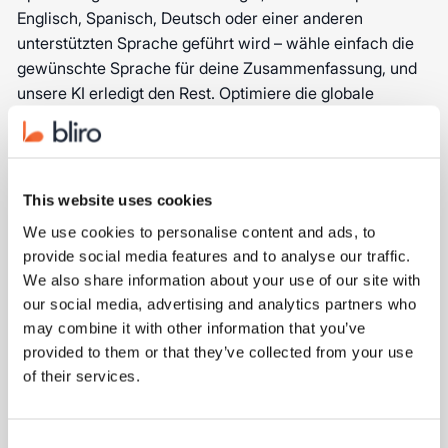
Englisch, Spanisch, Deutsch oder einer anderen
unterstützten Sprache geführt wird – wähle einfach die
gewünschte Sprache für deine Zusammenfassung, und
unsere KI erledigt den Rest. Optimiere die globale
Zusammenarbeit und stelle sicher, dass alle Beteiligten
informiert bleiben, unabhängig von der Sprache.
This website uses cookies
We use cookies to personalise content and ads, to
provide social media features and to analyse our traffic.
We also share information about your use of our site with
our social media, advertising and analytics partners who
may combine it with other information that you’ve
provided to them or that they’ve collected from your use
🔒 Verbesserte Proxy-Kompatibilität
of their services.
Da unsere Nutzer in unterschiedlichen
Netzwerkkonfigurationen arbeiten, unterstützt Bliro jetzt
Consent