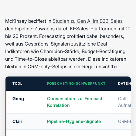
McKinsey beziffert in
Studien zu Gen AI im B2B-Sales
den Pipeline-Zuwachs durch KI-Sales-Plattformen mit 10
bis 20 Prozent. Forecasting profitiert dabei besonders,
weil aus Gesprächs-Signalen zusätzliche Deal-
Indikatoren wie Champion-Stärke, Budget-Bestätigung
und Time-to-Close ableitbar werden. Diese Indikatoren
bleiben in CRM-only-Setups in der Regel unsichtbar.
TOOL
FORECASTING-SCHWERPUNKT
DATENQU
Gong
Conversation-zu-Forecast-
Call-
Korrelation
Aufnahm
Clari
Pipeline-Hygiene-Signale
CRM-Da