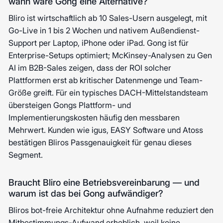
wann wäre Gong eine Alternative?
Bliro ist wirtschaftlich ab 10 Sales-Usern ausgelegt, mit
Go-Live in 1 bis 2 Wochen und nativem Außendienst-
Support per Laptop, iPhone oder iPad. Gong ist für
Enterprise-Setups optimiert; McKinsey-Analysen zu Gen
AI im B2B-Sales zeigen, dass der ROI solcher
Plattformen erst ab kritischer Datenmenge und Team-
Größe greift. Für ein typisches DACH-Mittelstandsteam
übersteigen Gongs Plattform- und
Implementierungskosten häufig den messbaren
Mehrwert. Kunden wie igus, EASY Software und Atoss
bestätigen Bliros Passgenauigkeit für genau dieses
Segment.
Braucht Bliro eine Betriebsvereinbarung — und
warum ist das bei Gong aufwändiger?
Bliros bot-freie Architektur ohne Aufnahme reduziert den
Mitbestimmungs-Aufwand erheblich, weil keine