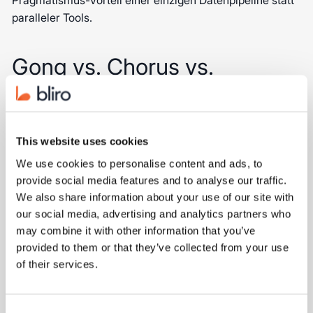
Pragmatismus-Vorteil einer einzigen Datenpipeline statt
paralleler Tools.
Gong vs. Chorus vs.
Salesloft – ist Enterprise-
Stack die richtige Wahl für
10–50 Reps?
This website uses cookies
We use cookies to personalise content and ads, to
Gong, Chorus und Salesloft sind als Enterprise-Stack
provide social media features and to analyse our traffic.
konzipiert und für den deutschen Mittelstand meist
We also share information about your use of our site with
überdimensioniert, extrem teuer und
our social media, advertising and analytics partners who
integrationsaufwändig. Die typischen Folgekosten
may combine it with other information that you’ve
umfassen Implementierungsprojekte mit IT-Beteiligung,
provided to them or that they’ve collected from your use
mehrwöchige Trainings und Custom Integrationen für
of their services.
CRM-Stacks außerhalb der dominanten US-Setups. Laut
McKinsey-Analyse zu Gen AI im B2B-Sales
entfaltet KI
Consent