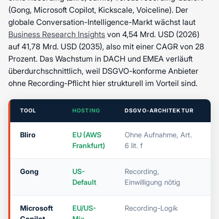
(Gong, Microsoft Copilot, Kickscale, Voiceline). Der
globale Conversation-Intelligence-Markt wächst laut
Business Research Insights
von 4,54 Mrd. USD (2026)
auf 41,78 Mrd. USD (2035), also mit einer CAGR von 28
Prozent. Das Wachstum in DACH und EMEA verläuft
überdurchschnittlich, weil DSGVO-konforme Anbieter
ohne Recording-Pflicht hier strukturell im Vorteil sind.
TOOL
HOSTING
DSGVO-ARCHITEKTUR
V
Bliro
EU (AWS
Ohne Aufnahme, Art.
J
Frankfurt)
6 lit. f
Gong
US-
Recording,
N
Default
Einwilligung nötig
Microsoft
EU/US-
Recording-Logik
N
Copilot
Mix