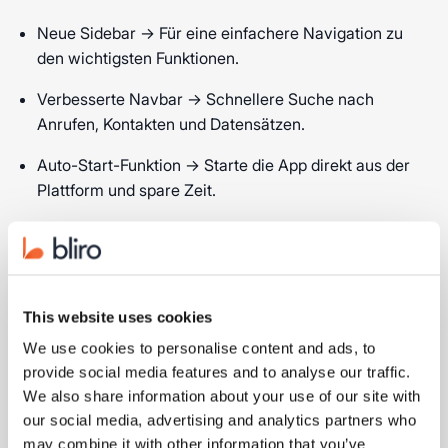
Neue Sidebar → Für eine einfachere Navigation zu
den wichtigsten Funktionen.
Verbesserte Navbar → Schnellere Suche nach
Anrufen, Kontakten und Datensätzen.
Auto-Start-Funktion → Starte die App direkt aus der
Plattform und spare Zeit.
🗂️ Gruppen und Filter
This website uses cookies
Erstelle und weise Gruppen zu → Organisiere
We use cookies to personalise content and ads, to
Meetings nach Sales Funnel-Stufe, Stakeholder,
provide social media features and to analyse our traffic.
Abteilung oder Rolle.
We also share information about your use of our site with
our social media, advertising and analytics partners who
Erweiterte Filter → Sortiere Meetings schnell nach
may combine it with other information that you’ve