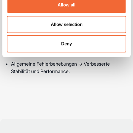
unser Engineering-Team.
Allow all
Meeting-Timer-Fix → Der Meeting-Timer funktioniert
Allow selection
jetzt fehlerfrei.
Kalenderauswahl → Wähle, für welche
Deny
Kalenderereignisse die App eine Transkriptions-
Erinnerung senden soll.
Allgemeine Fehlerbehebungen → Verbesserte
Stabilität und Performance.