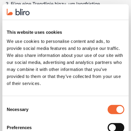
Füge eine Trendlinie hinzu, um langfristige
Entwicklungen zu verdeutlichen
Excel Power Query ermöglicht die Kombination externer
This website uses cookies
Umsatzdaten mit internen Daten für ein umfassendes
We use cookies to personalise content and ads, to
Bild. Besonders aufschlussreich ist die Darstellung eines
provide social media features and to analyse our traffic.
Zielkorridors, der Ist-Wert und angestrebten Bereich
We also share information about your use of our site with
visualisiert.
our social media, advertising and analytics partners who
may combine it with other information that you’ve
Bliro erfasst und wertet alle diese Daten in Echtzeit aus.
provided to them or that they’ve collected from your use
Das Tool analysiert Kundengespräche und identifiziert
of their services.
die Faktoren, die dein Umsatzwachstum beeinflussen -
der erste Schritt zu nachhaltiger Vertriebsoptimierung.
Consent
Necessary
Selection
KPI 2: Durchschnittlicher
Preferences