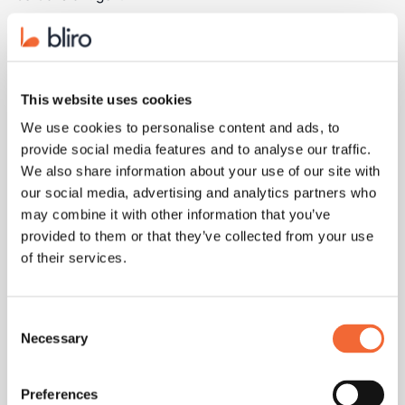
Vorteile eines Follow-up Calls:
Direktere Kommunikation
This website uses cookies
Sofortige Klärung von Missverständnissen
We use cookies to personalise content and ads, to
Persönlichere Interaktion
provide social media features and to analyse our traffic.
We also share information about your use of our site with
Möglichkeit, die Stimme des Kunden zu hören und
our social media, advertising and analytics partners who
Tonfall zu interpretieren
may combine it with other information that you’ve
provided to them or that they’ve collected from your use
of their services.
Vorteile einer Follow-up E-Mail:
Gibt dem Empfänger Zeit zum Nachdenken
Consent
Dokumentiert die Kommunikation schriftlich
Necessary
Selection
Ermöglicht es dem Kunden, in seinem eigenen Tempo
Preferences
zu antworten