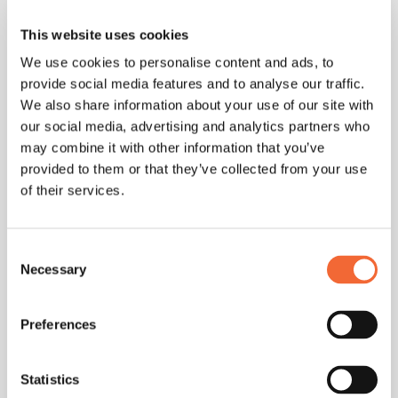
gemeinsamen Zielen - typischerweise Umsatz oder
This website uses cookies
Deckungsbeitrag. Beide Vertriebskanäle werden auf
We use cookies to personalise content and ads, to
dasselbe Ziel verpflichtet, was die Akzeptanz erhöht und
provide social media features and to analyse our traffic.
ein teamorientiertes Arbeiten fördert. Der regelmäßige
We also share information about your use of our site with
Austausch zwischen Inside Sales und Außendienst ist
our social media, advertising and analytics partners who
unerlässlich, ebenso wie die Teilnahme des Inside Sales
may combine it with other information that you’ve
an Vertriebsteam-Meetings. Wichtig: Der Inside Sales ist
provided to them or that they’ve collected from your use
kein administrativer Dienstleister für den Außendienst,
of their services.
sondern ein gleichwertiger Partner mit eigener
Umsatzverantwortung.
Consent
Necessary
Selection
Tools und Technologien für
Hybrid Sales Teams
Preferences
Die richtige technologische Ausstattung ist der Schlüssel
Statistics
zum Erfolg eines hybriden Vertriebsteams. Moderne